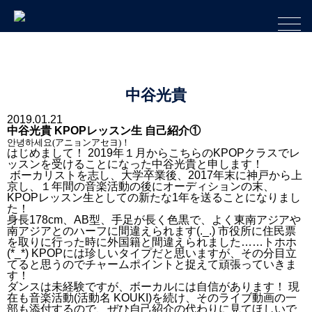
中谷光貴
2019.01.21
中谷光貴 KPOPレッスン生 自己紹介①
안녕하세요(アニョンアセヨ)！
はじめまして！ 2019年１月からこちらのKPOPクラスでレ
ッスンを受けることになった中谷光貴と申します！
ボーカリストを志し、大学卒業後、2017年末に神戸から上
京し、１年間の音楽活動の後にオーディションの末、
KPOPレッスン生としての新たな1年を送ることになりまし
た！
身長178cm、AB型、手足が長く色黒で、よく東南アジアや
南アジアとのハーフに間違えられます(._.) 市役所に住民票
を取りに行った時に外国籍と間違えられました……トホホ
(*_*) KPOPには珍しいタイプだと思いますが、その分目立
てると思うのでチャームポイントと捉えて頑張っていきま
す！
ダンスは未経験ですが、ボーカルには自信があります！ 現
在も音楽活動(活動名 KOUKI)を続け、そのライブ動画の一
部も添付するので、ぜひ自己紹介の代わりに見てほしいで