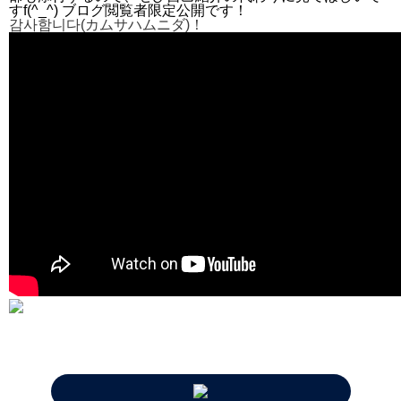
すf(^_^) ブログ閲覧者限定公開です！
감사함니다(カムサハムニダ)！