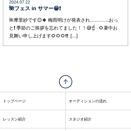
2024.07.22
🌺フェス in サマー😁❗️
🌺摩里紗です😊🍀 梅雨明けが発表され…………おっ
と❗️ 季節のご挨拶を忘れてました！！😅☝️ 🌻暑中お
見舞い申し上げます🌻🌻🌻❗️❗️ […]
トップページ
オーディションの流れ
レッスン紹介
スタジオ紹介