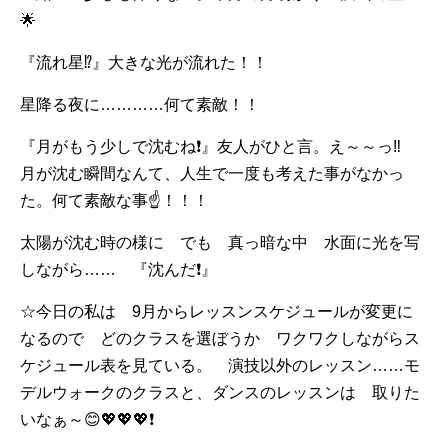
🌟
『流れ星⁉️』大きな光が流れた！！
星降る夜に…………何て素敵！！
『月がもう少しで沈むね❗』友人がひと言。え～～っ‼️
月が沈む瞬間なんて、人生で一度も考えた事がなかっ
た。何て素敵な事☝！！！
太陽が沈む時の様に でも 真っ暗な中 水面に光を写
しながら…… 『沈んだ❗』
☆今日の私は 9月からレッスンスケジュールが変更に
なるので どのクラスを選ぼうか ワクワクしながらス
ケジュール表を見ている。 演技以外のレッスン……モ
デルウォークのクラスと、ダンスのレッスンは 取りた
いなぁ～😊💖💖💖❗️