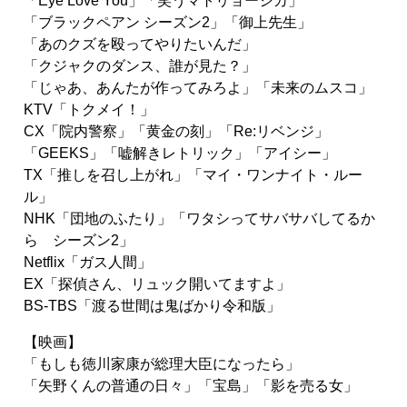
「Eye Love You」「笑うマトリョーシカ」

「ブラックペアン シーズン2」「御上先生」

「あのクズを殴ってやりたいんだ」

「クジャクのダンス、誰が見た？」

「じゃあ、あんたが作ってみろよ」「未来のムスコ」

KTV「トクメイ！」

CX「院内警察」「黄金の刻」「Re:リベンジ」

「GEEKS」「嘘解きレトリック」「アイシー」

TX「推しを召し上がれ」「マイ・ワンナイト・ルー
ル」

NHK「団地のふたり」「ワタシってサバサバしてるか
ら　シーズン2」

Netflix「ガス人間」

EX「探偵さん、リュック開いてますよ」

BS-TBS「渡る世間は鬼ばかり令和版」
映画
「もしも徳川家康が総理大臣になったら」

「矢野くんの普通の日々」「宝島」「影を売る女」