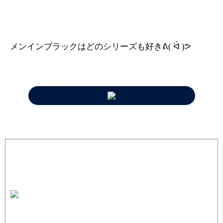
メンインブラックはどのシリーズも好き
ᕕ
(
ᐛ
)
ᕗ