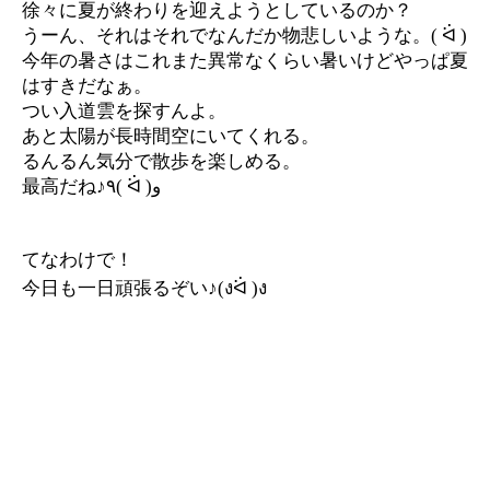
徐々に夏が終わりを迎えようとしているのか？
うーん、それはそれでなんだか物悲しいような。
(
ᐛ
)
今年の暑さはこれまた異常なくらい暑いけどやっぱ夏
はすきだなぁ。
つい入道雲を探すんよ。
あと太陽が長時間空にいてくれる。
るんるん気分で散歩を楽しめる。
最高だね♪
٩
(
ᐛ
)
و
てなわけで！
今日も一日頑張るぞい♪
(
ง
ᐛ
)
ง