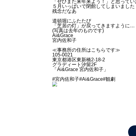
「ぜひまた来年来よう！」と思ってい
５月いっぱいで閉館してしまいました
残念だなあ
道頓堀にふたたび
「芝居の灯」が戻ってきますように…
(写真は去年のものです)
Ai&Grace
宮内佐和子
≪事務所の住所はこちらです≫
105‐0021
東京都港区東新橋2‐18‐2
グラディート汐留2F
「Ai&Grace 宮内佐和子」
#宮内佐和子#Ai&Grace#観劇