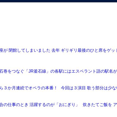
松竹座が 閉館してしまいました 去年 ギリギリ最後のひと席をゲ
巻～石巻をつなぐ「JR釜石線」の各駅にはエスペラント語の駅名が
月から３か月連続でオペラの本番！ 今回は３演目 歌う部分は少な
朝集合の仕事のとき 活躍するのが「おにぎり」 炊きたてご飯を 