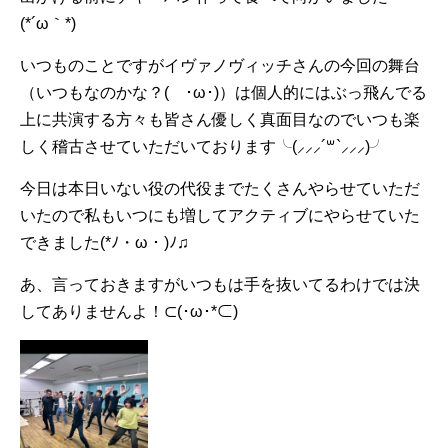
(⁠*⁠´⁠ω⁠｀⁠*⁠)
いつものことですがイヴァノヴィッチさんの今回の舞台
（いつもなのかな？(⁠ ⁠･⁠ω⁠･⁠)⁠）は個人的にはぶっ飛んでる
上に共演する方々も皆さん優しく真面目なのでいつも楽
しく稽古させていただいております╰⁠(⁠⸝⁠⸝⁠⸝⁠´⁠꒳⁠`⁠⸝⁠⸝⁠⸝⁠)⁠╯
今日は本日いない役の代役までたくさんやらせていただ
いたので私もいつにも増してアクティブにやらせていた
できました(⁠*⁠ﾉ⁠・⁠ω⁠・⁠)⁠ﾉ⁠♫
あ、言っておきますがいつもは手を抜いてるわけでは決
してありませんよ！⊂⁠(⁠･⁠ω⁠･⁠*⁠⊂⁠)