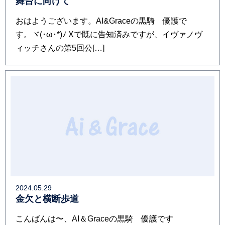
舞台に向けて
おはようございます。AI&Graceの黒騎 優護で
す。ヾ⁠(⁠･⁠ω⁠･⁠*⁠)⁠ﾉ Xで既に告知済みですが、イヴァノヴ
ィッチさんの第5回公[…]
2024.05.29
金欠と横断歩道
こんばんは〜、AI＆Graceの黒騎 優護です