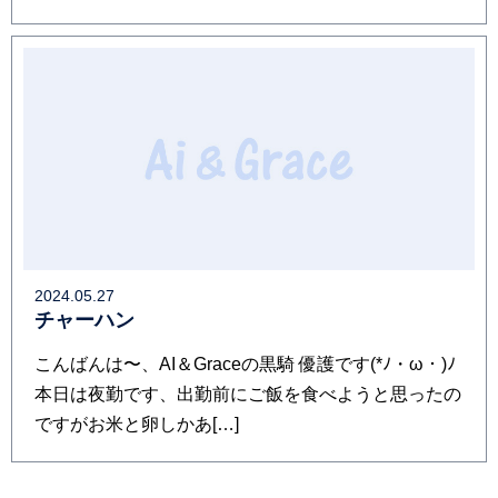
2024.05.27
チャーハン
こんばんは〜、AI＆Graceの黒騎 優護です(⁠*⁠ﾉ⁠・⁠ω⁠・⁠)⁠ﾉ⁠
本日は夜勤です、出勤前にご飯を食べようと思ったの
ですがお米と卵しかあ[…]