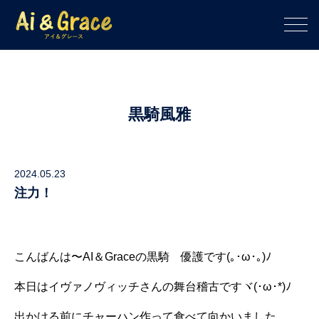
黒騎風雅
2024.05.23
注力！
こんばんは〜AI＆Graceの黒騎 優護です(⁠｡⁠･⁠ω⁠･⁠｡⁠)⁠ﾉ⁠
本日はイヴァノヴィッチさんの舞台稽古ですヾ⁠(⁠･⁠ω⁠･⁠*⁠)⁠ﾉ
出かける前にチャーハン作って食べて向かいました