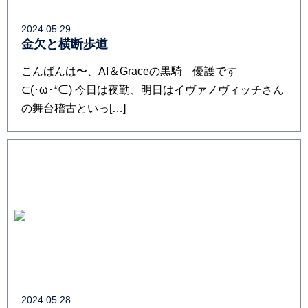
2024.05.29
金欠と横断歩道
こんばんは〜、AI＆Graceの黒騎 優護です
⊂⁠(⁠･⁠ω⁠･⁠*⁠⊂⁠) 今日は夜勤、明日はイヴァノヴィッチさん
の舞台稽古といっ[…]
2024.05.28