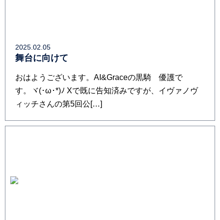
2025.02.05
舞台に向けて
おはようございます。AI&Graceの黒騎 優護で
す。ヾ⁠(⁠･⁠ω⁠･⁠*⁠)⁠ﾉ Xで既に告知済みですが、イヴァノヴ
ィッチさんの第5回公[…]