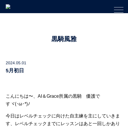
黒騎風雅
2024.05.01
5月初日
こんにちは〜、AI＆Grace所属の黒騎 優護で
すヾ⁠(⁠･⁠ω⁠･⁠*⁠)⁠ﾉ
今日はレベルチェックに向けた自主練を主にしていきま
す、レベルチェックまでにレッスンはあと一回しかあり