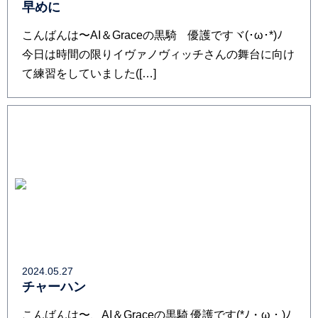
早めに
こんばんは〜AI＆Graceの黒騎 優護ですヾ⁠(⁠･⁠ω⁠･⁠*⁠)⁠ﾉ
今日は時間の限りイヴァノヴィッチさんの舞台に向け
て練習をしていました(⁠[…]
2024.05.27
チャーハン
こんばんは〜、AI＆Graceの黒騎 優護です(⁠*⁠ﾉ⁠・⁠ω⁠・⁠)⁠ﾉ⁠