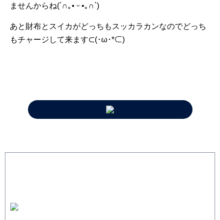
ませんからね(⁠´⁠∩⁠｡⁠•⁠ ⁠ᵕ⁠ ⁠•⁠｡⁠∩⁠`⁠)⁠
あと財布とスイカがどっちもスッカラカンなのでどっち
もチャージして来ます⊂⁠(⁠･⁠ω⁠･⁠*⁠⊂⁠)