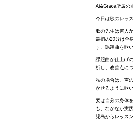
Ai&Grace所
今日は歌のレッ
歌の先生は何人
最初の20分は全
す。課題曲を歌
課題曲が仕上げ
析し、改善点に
私の場合は、声
かせるように歌
要は自分の身体
も、なかなか実
児島からレッス