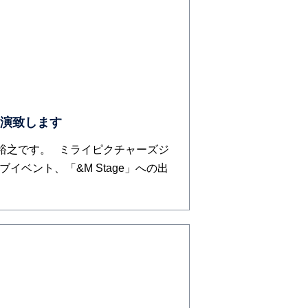
 に出演致します
裕之です。 ミライピクチャーズジ
イベント、「&M Stage」への出