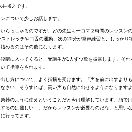
属の永井裕之です。
スンについて少しお話します。
かいらっしゃるのですが、どの先生も一コマ２時間のレッスン
身ストレッチや口舌の運動、次の20分が発声練習と、しっかり
い始めるのはその後になります。
の段階に入ってくると、受講生が1人ずつ歌を披露します。それ
ついて指導をされます。
の出し方について、よく指摘を受けます。「声を前に出すより
いなさい、そうすれば、高い声も自然に出せるようになります
を楽器のように使えということだと今は理解しています。頭で
践するのは難しい…。だからレッスンが必要なのだな、と思い
ンに行ってます。