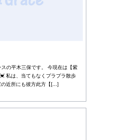
ースの平木三保です。 今現在は【紫
💓 私は、当てもなくプラプラ散歩
家の近所にも彼方此方【[…]