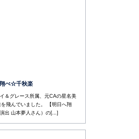
へ翔べ☆千秋楽
イ＆グレース所属、元CAの星名美
線を飛んでいました。 【明日へ翔
出 山本夢人さん）の[…]