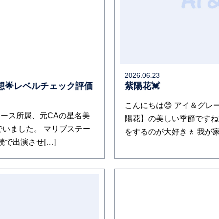
2026.06.23
想🌟レベルチェック評価
紫陽花💓
こんにちは😊 アイ＆グレ
ース所属、元CAの星名美
陽花】の美しい季節ですね
でいました。 マリブステー
をするのが大好き🚶 我が
で出演させ[…]