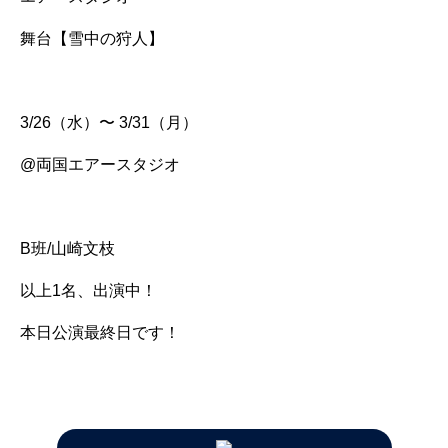
舞台【雪中の狩人】
3/26（水）〜 3/31（月）
@両国エアースタジオ
B班/山崎文枝
以上1名、出演中！
本日公演最終日です！