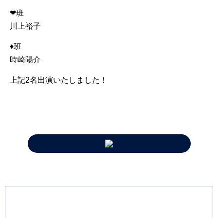
❤︎班
川上裕子
♦︎班
時崎陽介
上記2名出演いたしました！