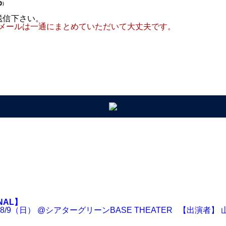
⑩）
をご送信下さい。
メールは一通にまとめていただいて大丈夫です。
NAL】
 8/9（日） @シアターグリーンBASE THEATER 【出演者】 