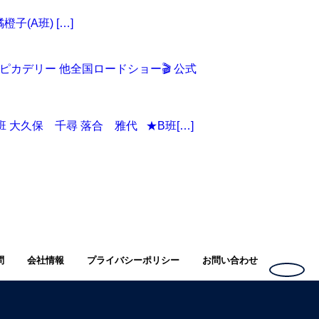
子(A班) […]
カデリー 他全国ロードショー🎬 公式
班 大久保 千尋 落合 雅代 ★B班[…]
問
会社情報
プライバシーポリシー
お問い合わせ