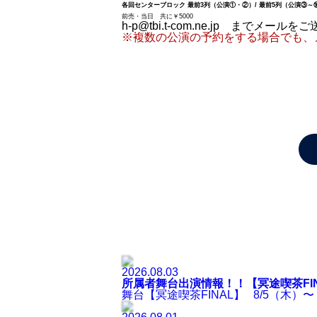
各回センターブロック 最前3列（公演①・②）/ 最前5列（公演③～
前売・当日 共に￥5000
h-p@tbi.t-com.ne.jp までメール
※複数の公演の予約をする場合でも、
2026.08.03
所属者舞台出演情報！！【冥途喫茶FI
舞台【冥途喫茶FINAL】 8/5（木）〜