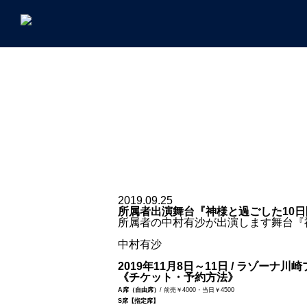
2019.09.25
所属者出演舞台『神様と過ごした10日間
所属者の中村有沙が出演します舞台『神
中村有沙
2019年11月8日～11日 / ラゾーナ川
《チケット・予約方法》
A席（自由席）
/ 前売￥4000・当日￥4500
S席【指定席】