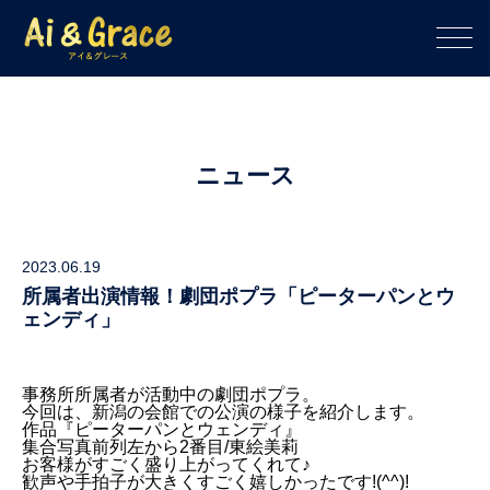
ニュース
2023.06.19
所属者出演情報！劇団ポプラ「ピーターパンとウ
ェンディ」
事務所所属者が活動中の劇団ポプラ。
今回は、新潟の会館での公演の様子を紹介します
。
作品『ピーターパンとウェンディ』
集合写真前列左から2番目/東絵美莉
お客様がすごく盛り上がってくれて♪
歓声や手拍子が大きくすごく嬉しかったです!(^^)!