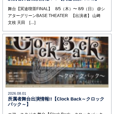
舞台【冥途喫茶FINAL】 8/5（木）〜 8/9（日） @シ
アターグリーンBASE THEATER 【出演者】 山﨑
文枝 天田 […]
2026.08.01
所属者舞台出演情報!!【Clock Back～クロック
バック～】