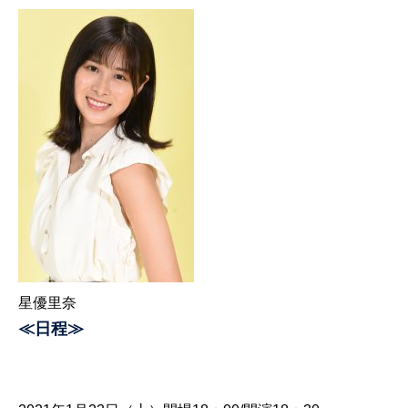
星優里奈
≪日程≫