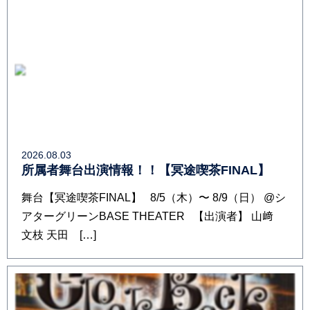
2026.08.03
所属者舞台出演情報！！【冥途喫茶FINAL】
舞台【冥途喫茶FINAL】 8/5（木）〜 8/9（日） @シ
アターグリーンBASE THEATER 【出演者】 山﨑
文枝 天田 […]